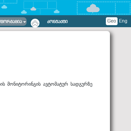
Geo
Eng
ᲜᲤᲝᲠᲛᲐᲪᲘᲐ
ᲙᲝᲜᲢᲐᲥᲢᲘ
სხის მონიტორინგის ავტომატურ სადგურზე